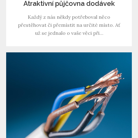
Atraktivní půjčovna dodávek
Každý z nás někdy potřeboval něco
přestěhovat či přemístit na určité místo. Ať
už se jednalo o vaše věci při…