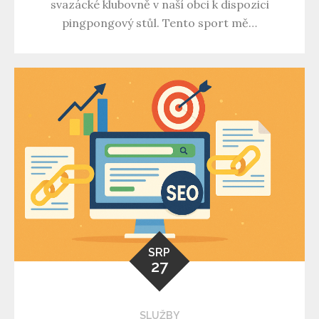
svazácké klubovně v naší obci k dispozici
pingpongový stůl. Tento sport mě…
SRP
27
SLUŽBY