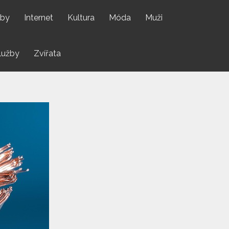
by
Internet
Kultura
Móda
Muži
lužby
Zvířata