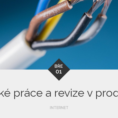
BŘE
01
ské práce a revize v pro
INTERNET