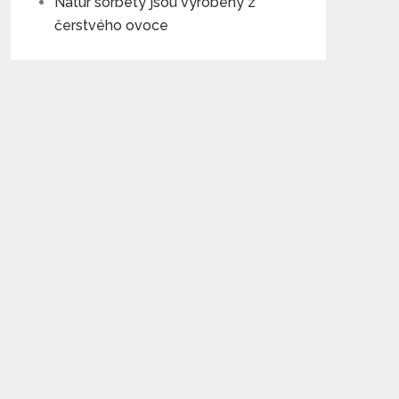
Natur sorbety jsou vyrobeny z
čerstvého ovoce