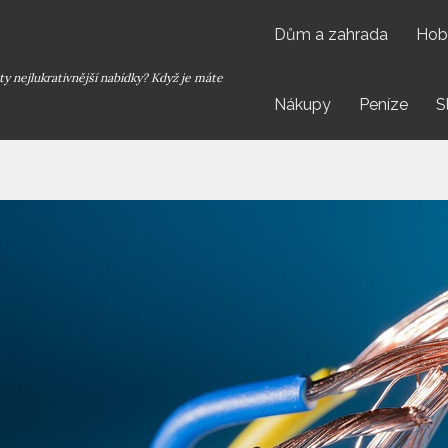
Dům a zahrada
Hob
y nejlukrativnější nabídky? Když je máte
Nákupy
Peníze
S