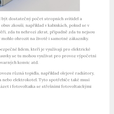
 být dostatečný počet stropních svítidel a
 obuv zkouší, například v kabinkách, pokud se v
věří, zda tu nehrozí zkrat, případně zda tu nejsou
by mohlo ohrozit na životě i samotné zákazníky.
zpečné lidem, kteří je využívají pro elektrické
Zásuvky se tu mohou využívat pro provoz výpočetní
lovarných konvic atd.
vozu různá topidla, například olejové radiátory,
 nebo elektrokotel. Tyto spotřebiče také musí
ázet i fotovoltaika se střešními fotovoltaickými