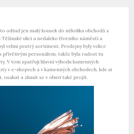
 to odtud jen malý kousek do několika obchodů s
a Těšínské ulici a nedaleko Horního náměstí a
 velmi pestrý sortiment. Prodejny byly velice
 s přívětivým personálem, takže byla radost tu
ty. V tom spatřuji hlavní výhodu kamenných
boty v e-shopech a v kamenných obchodech, kde si
sahat a zkusit se v obuvi také projít.