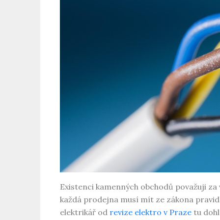
Existenci kamenných obchodů považuji za v
každá prodejna musí mít ze zákona pravide
elektrikář od
revize elektro v Praze
tu dohl