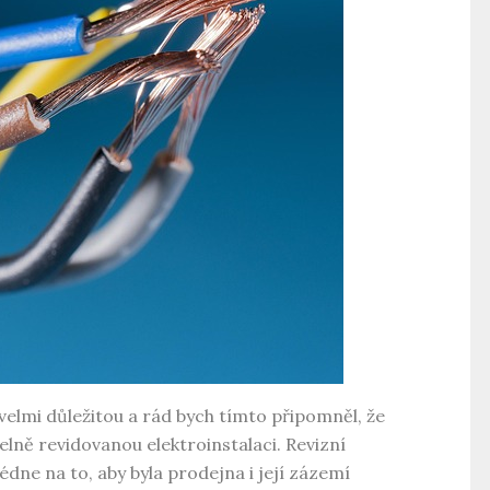
elmi důležitou a rád bych tímto připomněl, že
lně revidovanou elektroinstalaci. Revizní
édne na to, aby byla prodejna i její zázemí