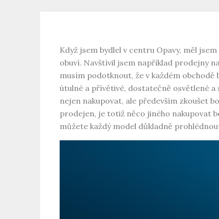
Když jsem bydlel v centru Opavy, měl jsem
obuví. Navštívil jsem například prodejny n
musím podotknout, že v každém obchodě byl
útulné a přívětivé, dostatečně osvětlené a
nejen nakupovat, ale především zkoušet bo
prodejen, je totiž něco jiného nakupovat 
můžete každý model důkladně prohlédnout, o