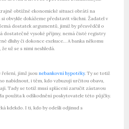
krajně obtížné ekonomické situaci obrátí na
 si obvykle dokážeme představit všichni. Žadatel v
Nemá dostatek argumentů, jimiž by přesvědčil o
á dostatečně vysoké příjmy, nemá čisté registry
acené dluhy či dokonce exekuce… A banka někomu
že už se s nimi neshledá.
 řešení, jímž jsou
nebankovní hypotéky
. Ty se totiž
o nabídnout, i těm, kdo vzbuzují určitou obavu,
jí. Tady se totiž musí splácení zaručit zástavou
yla použita k odškodnění poskytovatele této půjčky.
á kdekdo. I ti, kdo by odešli odjinud s