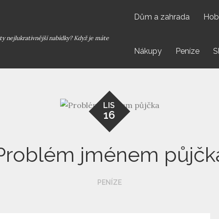
Dům a zahrada
Hob
y nejlukrativnější nabídky? Když je máte
Nákupy
Peníze
S
LIS
16
Problém jménem půjčk
PENÍZE