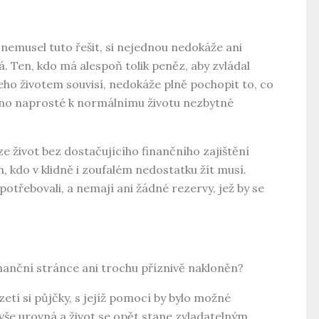
 nemusel tuto řešit, si nejednou nedokáže ani
ná. Ten, kdo má alespoň tolik peněz, aby zvládal
eho životem souvisí, nedokáže plně pochopit to, co
 ono naprosté k normálnímu životu nezbytné
elze život bez dostačujícího finančního zajištění
, kdo v klidně i zoufalém nedostatku žít musí.
y potřebovali, a nemají ani žádné rezervy, jež by se
finanční stránce ani trochu příznivě nakloněn?
etí si půjčky, s jejíž pomocí by bylo možné
 vše urovná a život se opět stane zvladatelným.