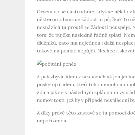
Ovšem co se často stane, když se někdo v 
některou z bank se žádostí o půjčku? To už
nesnázích tu prostě se žádostí neuspěje. 
tom, že půjčku následně řádně splatí. Nem
dlužníků, zato má nejednou i další nespl
takovému peníze nepůjčí. Nechce riskovat, 
A pak zbývá lidem v nesnázích už jen jediné
poskytují i lidem, kteří toho nemohou mnoh
zda a jak se s následným splácením vypřáda
nemovitosti, jež by v případě nesplácení b
A díky právě této zástavě se tu pomoci dočk
nepořízenou.