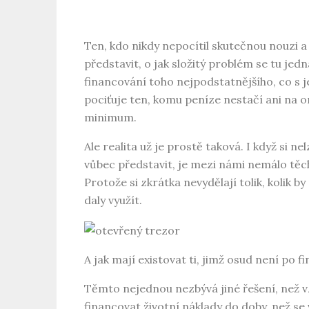
Ten, kdo nikdy nepocítil skutečnou nouzi a
představit, o jak složitý problém se tu jed
financování toho nejpodstatnějšího, co s j
pociťuje ten, komu peníze nestačí ani na
minimum.
Ale realita už je prostě taková. I když si n
vůbec představit, je mezi námi nemálo těch
Protože si zkrátka nevydělají tolik, kolik b
daly využít.
A jak mají existovat ti, jimž osud není po 
Těmto nejednou nezbývá jiné řešení, než vz
financovat životní náklady do doby, než se