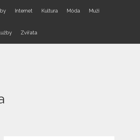
by
Internet
Kultura
Móda
Muži
lužby
Zvířata
a