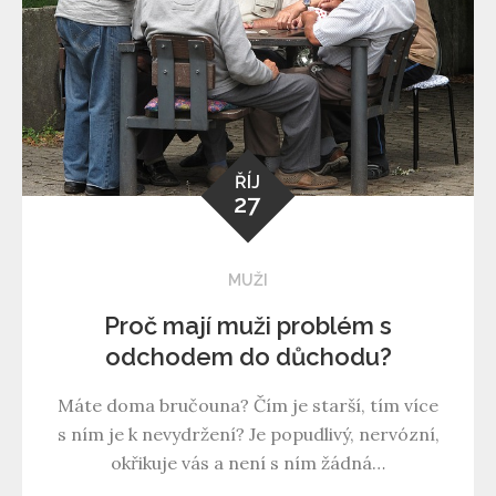
ŘÍJ
27
MUŽI
Proč mají muži problém s
odchodem do důchodu?
Máte doma bručouna? Čím je starší, tím více
s ním je k nevydržení? Je popudlivý, nervózní,
okřikuje vás a není s ním žádná…