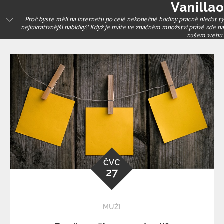
Vanillao
Skip
to
Proč byste měli na internetu po celé nekonečné hodiny pracně hledat ty
nejlukrativnější nabídky? Když je máte ve značném množství právě zde na
content
našem webu.
ČVC
27
MUŽI