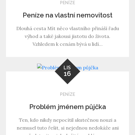
PENÍZE
Peníze na vlastní nemovitost
Dlouhá cesta Mít něco vlastního přináší řadu
výhod a také jakousi jistotu do života.
Vzhledem k cenám bývá u lidí…
LIS
16
PENÍZE
Problém jménem půjčka
Ten, kdo nikdy nepocítil skutečnou nouzi a
nemusel tuto řešit, si nejednou nedokáže ani