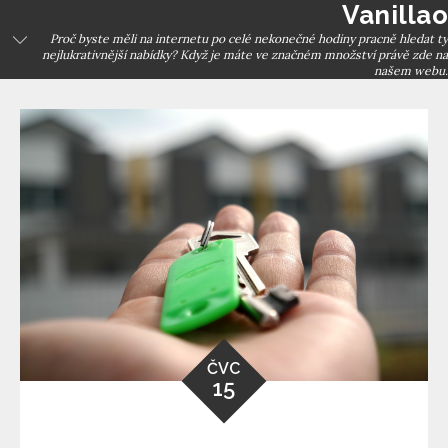
Vanillao
Skip
to
Proč byste měli na internetu po celé nekonečné hodiny pracně hledat ty
nejlukrativnější nabídky? Když je máte ve značném množství právě zde na
content
našem webu.
ČVC
15