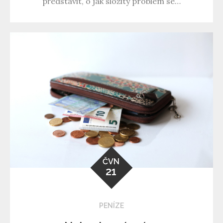
představit, o jak složitý problém se…
ČVN
21
PENÍZE