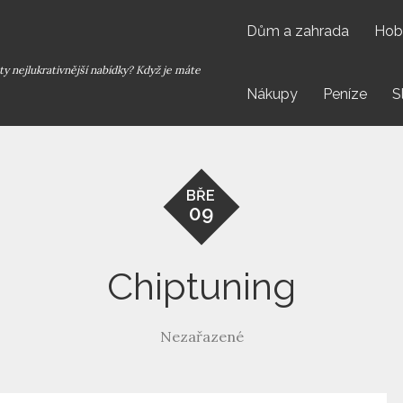
Dům a zahrada
Hob
y nejlukrativnější nabídky? Když je máte
Nákupy
Peníze
S
BŘE
09
Chiptuning
Nezařazené