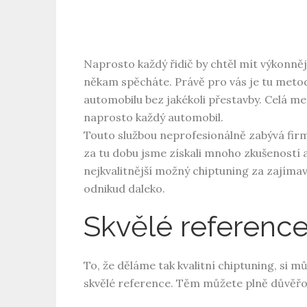
Naprosto každý řidič by chtěl mít výkonněj
někam spěcháte. Právě pro vás je tu metod
automobilu bez jakékoli přestavby. Celá m
naprosto každý automobil.
Touto službou neprofesionálně zabývá firm
za tu dobu jsme získali mnoho zkušeností 
nejkvalitnější možný
chiptuning
za zajímavo
odnikud daleko.
Skvělé referenc
To, že děláme tak kvalitní chiptuning, si m
skvělé reference. Těm můžete plně důvěřo