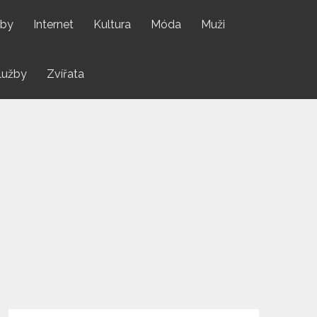
by
Internet
Kultura
Móda
Muži
lužby
Zvířata