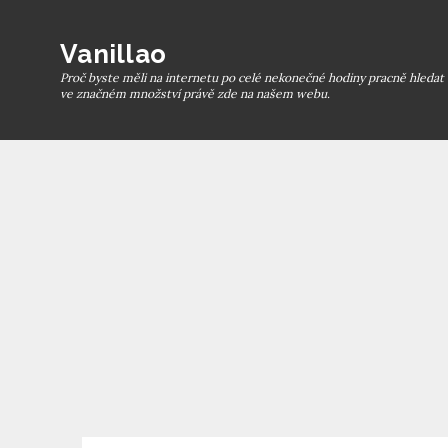
Skip
to
Vanillao
content
Proč byste měli na internetu po celé nekonečné hodiny pracně hledat t
ve značném množství právě zde na našem webu.