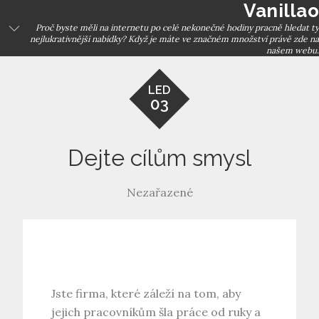
Vanillao
Skip
to
Proč byste měli na internetu po celé nekonečné hodiny pracně hledat ty
nejlukrativnější nabídky? Když je máte ve značném množství právě zde na
content
našem webu.
LED
03
Dejte cílům smysl
Nezařazené
Jste firma, které záleží na tom, aby
jejich pracovníkům šla práce od ruky a