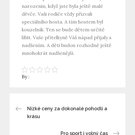
narozenin, když jste byla ještě malé
děvče. Vaši rodiče vždy přizvali
speciálního hosta. A tím hostem byl
kouzelník
. Ten se bude dětem určitě
líbit. Vaše přítelkyně Váš nápad přijaly s
nadšením. A děti budou rozhodně ještě
mnohokrát nadšenější.
By :
Navigace
Nízké ceny za dokonalé pohodlí a
krásu
pro
Pro sport i volný čas