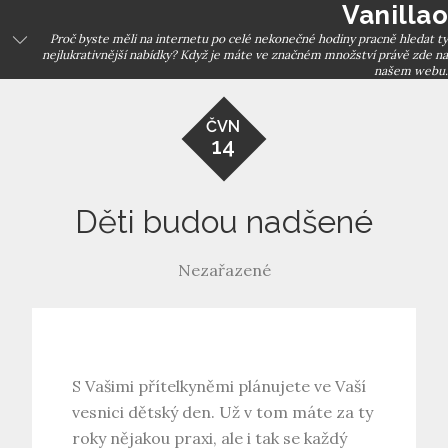
Vanillao
Skip
to
Proč byste měli na internetu po celé nekonečné hodiny pracně hledat ty
nejlukrativnější nabídky? Když je máte ve značném množství právě zde na
content
našem webu.
ČVN
14
Děti budou nadšené
Nezařazené
S Vašimi přítelkyněmi plánujete ve Vaší
vesnici dětský den. Už v tom máte za ty
roky nějakou praxi, ale i tak se každý