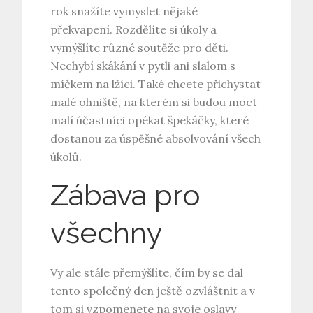
rok snažíte vymyslet nějaké
překvapení. Rozdělíte si úkoly a
vymýšlíte různé soutěže pro děti.
Nechybí skákání v pytli ani slalom s
míčkem na lžíci. Také chcete přichystat
malé ohniště, na kterém si budou moct
malí účastníci opékat špekáčky, které
dostanou za úspěšné absolvování všech
úkolů.
Zábava pro
všechny
Vy ale stále přemýšlíte, čím by se dal
tento společný den ještě ozvláštnit a v
tom si vzpomenete na svoje oslavy