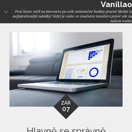
Vanillao
Skip
to
Proč byste měli na internetu po celé nekonečné hodiny pracně hledat ty
nejlukrativnější nabídky? Když je máte ve značném množství právě zde na
content
našem webu.
ZÁŘ
07
Hlavně se správně