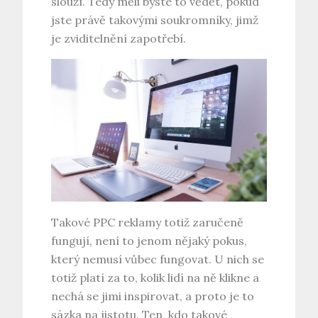
slouží. Tedy měli byste to vědět, pokud
jste právě takovými soukromníky, jimž
je zviditelnění zapotřebí.
Takové PPC reklamy totiž zaručeně
fungují, není to jenom nějaký pokus,
který nemusí vůbec fungovat. U nich se
totiž platí za to, kolik lidí na ně klikne a
nechá se jimi inspirovat, a proto je to
sázka na jistotu. Ten, kdo takové