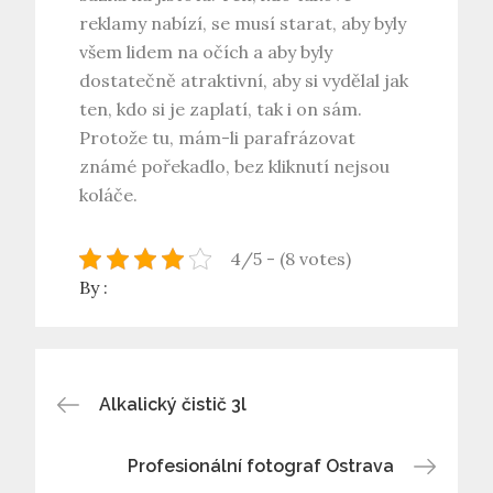
reklamy nabízí, se musí starat, aby byly
všem lidem na očích a aby byly
dostatečně atraktivní, aby si vydělal jak
ten, kdo si je zaplatí, tak i on sám.
Protože tu, mám-li parafrázovat
známé pořekadlo, bez kliknutí nejsou
koláče.
4/5 - (8 votes)
By :
Navigace
Alkalický čistič 3l
pro
Profesionální fotograf Ostrava