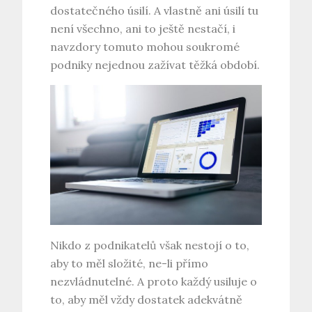
dostatečného úsilí. A vlastně ani úsilí tu
není všechno, ani to ještě nestačí, i
navzdory tomuto mohou soukromé
podniky nejednou zažívat těžká období.
Nikdo z podnikatelů však nestojí o to,
aby to měl složité, ne-li přímo
nezvládnutelné. A proto každý usiluje o
to, aby měl vždy dostatek adekvátně