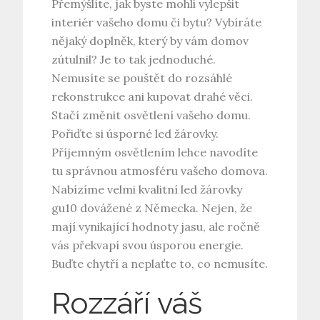
Přemýšlíte, jak byste mohli vylepšit
interiér vašeho domu či bytu? Vybíráte
nějaký doplněk, který by vám domov
zútulnil? Je to tak jednoduché.
Nemusíte se pouštět do rozsáhlé
rekonstrukce ani kupovat drahé věci.
Stačí změnit osvětlení vašeho domu.
Pořiďte si úsporné led žárovky.
Příjemným osvětlením lehce navodíte
tu správnou atmosféru vašeho domova.
Nabízíme velmi kvalitní
led žárovky
gu10
dovážené z Německa. Nejen, že
mají vynikající hodnoty jasu, ale ročně
vás překvapí svou úsporou energie.
Buďte chytří a neplaťte to, co nemusíte.
Rozzáří váš