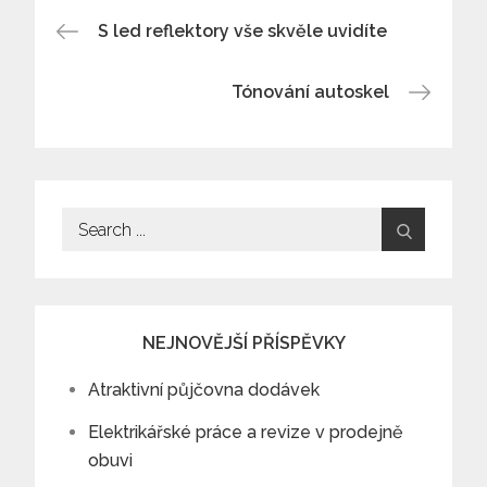
Navigace
S led reflektory vše skvěle uvidíte
pro
Tónování autoskel
příspěvek
Search
for:
NEJNOVĚJŠÍ PŘÍSPĚVKY
Atraktivní půjčovna dodávek
Elektrikářské práce a revize v prodejně
obuvi