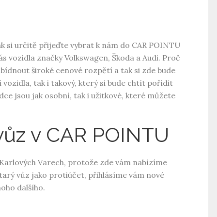
ak si určitě přijeďte vybrat k nám do CAR POINTU
ás vozidla značky
Volkswagen
, Škoda a Audi. Proč
ídnout široké cenové rozpětí a tak si zde bude
 vozidla, tak i takový, který si bude chtít pořídit
dce jsou jak osobní, tak i užitkové, které můžete
 vůz v CAR POINTU
 Karlových Varech, protože zde vám nabízíme
tarý vůz jako protiúčet, přihlásíme vám nové
oho dalšího.