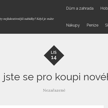
Dům a zahrada
Hob
y nejlukrativnější nabídky? Když je máte
Nákupy
Peníze
S
LIS
14
 jste se pro koupi nov
Nezařazené