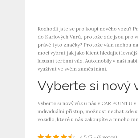
Rozhodli jste se pro koupi nového vozu? P
do Karlových Varů, protože zde jsou pro v
právě tyto značky? Protože vám mohou nab
moci vybrat jak jako klient hledající levnější
luxusní terénní vůz. Automobily v naší nabí
využívat ve svém zaměstnání.
Vyberte si nový
Vyberte si nový vůz u nás v CAR POINTU v
individuální přístup, možnost nechat zde s
vozidlo, které u nás zakoupíte a mnoho mn
4.5/5 - (6 votes)