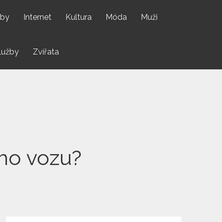
by
Internet
Kultura
Móda
Muži
lužby
Zvířata
ého vozu?