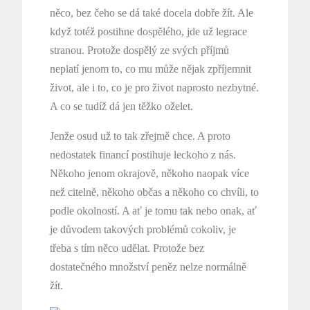
něco, bez čeho se dá také docela dobře žít. Ale
když totéž postihne dospělého, jde už legrace
stranou. Protože dospělý ze svých příjmů
neplatí jenom to, co mu může nějak zpříjemnit
život, ale i to, co je pro život naprosto nezbytné.
A co se tudíž dá jen těžko oželet.
Jenže osud už to tak zřejmě chce. A proto
nedostatek financí postihuje leckoho z nás.
Někoho jenom okrajově, někoho naopak více
než citelně, někoho občas a někoho co chvíli, to
podle okolností. A ať je tomu tak nebo onak, ať
je důvodem takových problémů cokoliv, je
třeba s tím něco udělat. Protože bez
dostatečného množství peněz nelze normálně
žít.