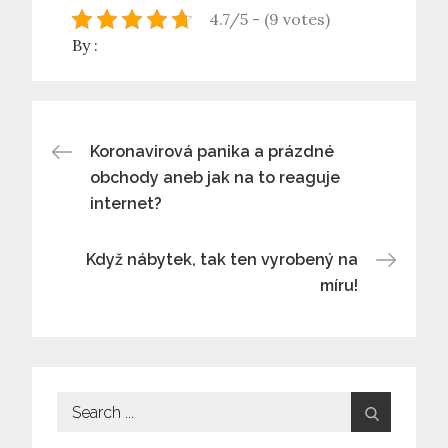
4.7/5 - (9 votes)
By :
Navigace
Koronavirová panika a prázdné
obchody aneb jak na to reaguje
pro
internet?
příspěvek
Když nábytek, tak ten vyrobený na
míru!
Search
for: