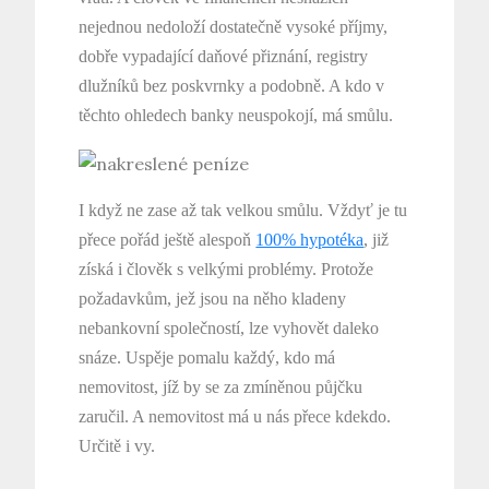
nejednou nedoloží dostatečně vysoké příjmy,
dobře vypadající daňové přiznání, registry
dlužníků bez poskvrnky a podobně. A kdo v
těchto ohledech banky neuspokojí, má smůlu.
I když ne zase až tak velkou smůlu. Vždyť je tu
přece pořád ještě alespoň
100% hypotéka
, již
získá i člověk s velkými problémy. Protože
požadavkům, jež jsou na něho kladeny
nebankovní společností, lze vyhovět daleko
snáze. Uspěje pomalu každý, kdo má
nemovitost, jíž by se za zmíněnou půjčku
zaručil. A nemovitost má u nás přece kdekdo.
Určitě i vy.