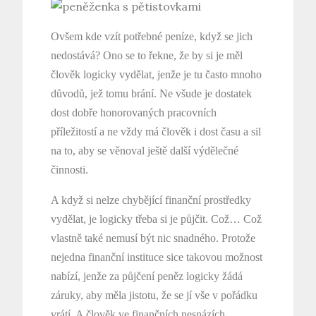
Ovšem kde vzít potřebné peníze, když se jich
nedostává? Ono se to řekne, že by si je měl
člověk logicky vydělat, jenže je tu často mnoho
důvodů, jež tomu brání. Ne všude je dostatek
dost dobře honorovaných pracovních
příležitostí a ne vždy má člověk i dost času a sil
na to, aby se věnoval ještě další výdělečné
činnosti.
A když si nelze chybějící finanční prostředky
vydělat, je logicky třeba si je půjčit. Což… Což
vlastně také nemusí být nic snadného. Protože
nejedna finanční instituce sice takovou možnost
nabízí, jenže za půjčení peněz logicky žádá
záruky, aby měla jistotu, že se jí vše v pořádku
vrátí. A člověk ve finančních nesnázích