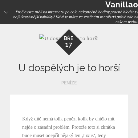
Vanillao
Skip
to
Proč byste měli na internetu po celé nekonečné hodiny pracně hledat ty
nejlukrativnější nabídky? Když je máte ve značném množství právě zde na
content
našem webu.
BŘE
17
U dospělých je to horší
PENÍZE
Když dítě nemá tolik peněz, kolik by chtělo mít,
nejde o zásadní problém. Protože toto si zkrátka
bude muset odepřít nějaký ten ‚luxus‘, tedy