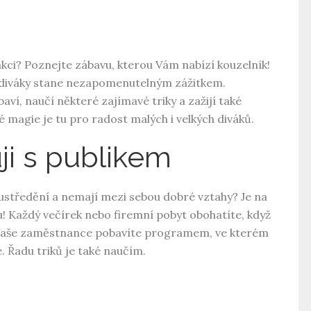
akci? Poznejte zábavu, kterou Vám nabízí
kouzelník
!
 diváky stane nezapomenutelným zážitkem.
í, naučí některé zajímavé triky a zažijí také
é magie je tu pro radost malých i velkých diváků.
ji s publikem
ustředění a nemají mezi sebou dobré vztahy? Je na
u! Každý večírek nebo firemní pobyt obohatíte, když
! Vaše zaměstnance pobavíte programem, ve kterém
e. Řadu triků je také naučím.