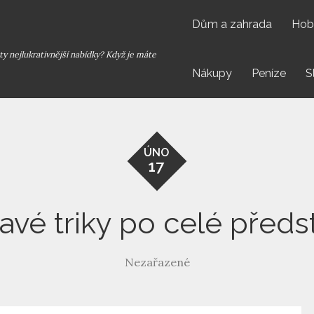
Dům a zahrada
Hob
y nejlukrativnější nabídky? Když je máte
Nákupy
Peníze
S
ÚNO
17
avé triky po celé předs
Nezařazené