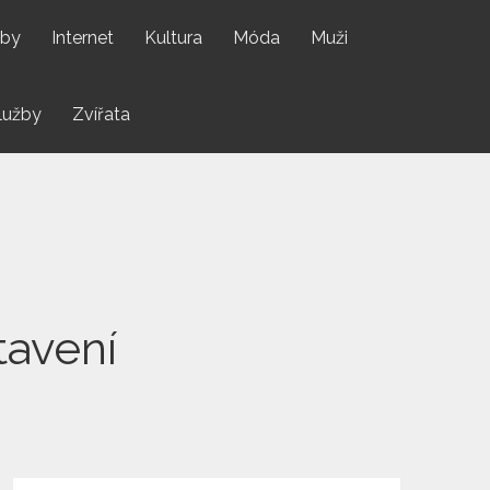
by
Internet
Kultura
Móda
Muži
lužby
Zvířata
tavení