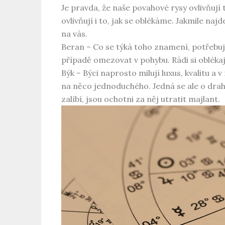
Je pravda, že naše povahové rysy ovlivňují 
ovlivňují i to, jak se oblékáme. Jakmile najd
na vás.
Beran – Co se týká toho znamení, potřebuj
případě omezovat v pohybu. Rádi si oblékají 
Býk – Býci naprosto milují luxus, kvalitu a 
na něco jednoduchého. Jedná se ale o drahé
zalíbí, jsou ochotni za něj utratit majlant.