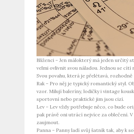
Blíženci – Jen málokterý má jeden určitý st
velmi ovlivnit svou náladou. Jednou se cít
Svou povahu, která je přelétavá, rozhodně
Rak – Pro něj je typický romantický styl. O
vzor. Milují baleríny, lodičky i vintage ko
sportovní nebo praktické jim jsou cizí.
Lev – Lev vždy potřebuje něco, co bude ori
pak právě oni utrácí nejvíce za oblečení. V
zaujmout.
Panna – Panny ladí svůj šatník tak, aby k sob