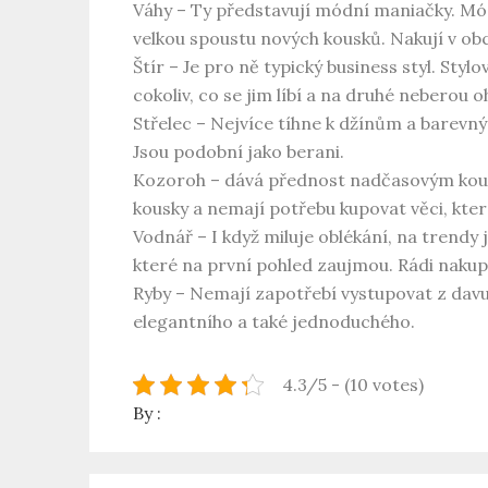
Váhy – Ty představují módní maniačky. Móda
velkou spoustu nových kousků. Nakují v ob
Štír – Je pro ně typický business styl. Styl
cokoliv, co se jim líbí a na druhé neberou o
Střelec – Nejvíce tíhne k džínům a barevný
Jsou podobní jako berani.
Kozoroh – dává přednost nadčasovým kousk
kousky a nemají potřebu kupovat věci, které 
Vodnář – I když miluje oblékání, na trendy j
které na první pohled zaujmou. Rádi nakup
Ryby – Nemají zapotřebí vystupovat z davu
elegantního a také jednoduchého.
4.3/5 - (10 votes)
By :