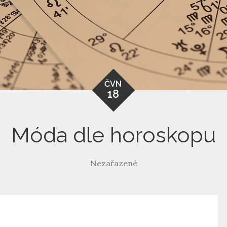
ČVN
18
Móda dle horoskopu
Nezařazené