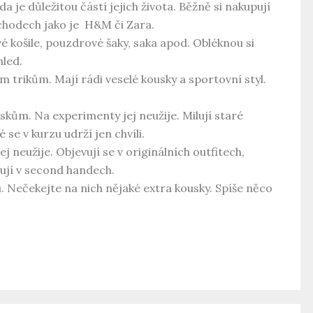
 je důležitou částí jejich života. Běžně si nakupují
chodech jako je H&M či Zara.
ové košile, pouzdrové šaky, saka apod. Obléknou si
hled.
m trikům. Mají rádi veselé kousky a sportovní styl.
ům. Na experimenty jej neužije. Milují staré
se v kurzu udrží jen chvíli.
ej neužije. Objevují se v originálních outfitech,
ují v second handech.
. Nečekejte na nich nějaké extra kousky. Spíše něco