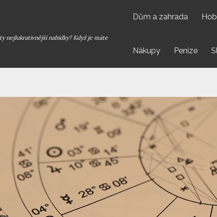
Dům a zahrada
Hob
y nejlukrativnější nabídky? Když je máte
Nákupy
Peníze
S