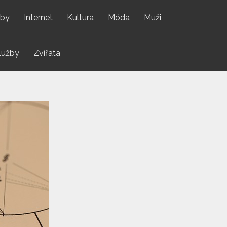
by
Internet
Kultura
Móda
Muži
lužby
Zvířata