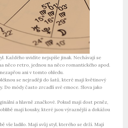
yl. Každého uvidíte nejspíše jinak. Nechávají se
í na něco retro, jednou na něco romantického apod.
 nezapřou ani v tomto ohledu.
bléknou se nejraději do šatů, které mají květinový
usky. Do módy často zrcadlí své emoce. Slova jako
ginální a hlavně značkové. Pokud mají dost peněz,
 oblibě mají kousky, které jsou výraznější a dokážou
ě vše ladilo. Mají svůj styl, kterého se drží. Mají