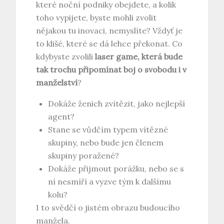
které noční podniky obejdete, a kolik
toho vypijete, byste mohli zvolit
nějakou tu inovaci, nemyslíte? Vždyť je
to klišé, které se dá lehce překonat. Co
kdybyste zvolili
laser game, která bude
tak trochu připomínat boj o svobodu i v
manželství
?
Dokáže ženich zvítězit, jako nejlepší
agent?
Stane se vůdčím typem vítězné
skupiny, nebo bude jen členem
skupiny poražené?
Dokáže přijmout porážku, nebo se s
ní nesmíří a vyzve tým k dalšímu
kolu?
I to svědčí o jistém obrazu budoucího
manžela.