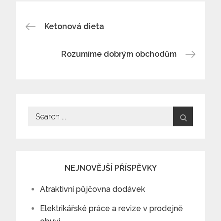
Navigace
Ketonová dieta
pro
Rozumíme dobrým obchodům
příspěvek
Search
for:
NEJNOVĚJŠÍ PŘÍSPĚVKY
Atraktivní půjčovna dodávek
Elektrikářské práce a revize v prodejně