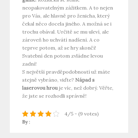
neopakovatelným zážitkem. A to nejen
pro Vás, ale hlavně pro ženicha, který
čekal něco docela jiného. A možná se i
trochu obával. Určitě se mu uleví, ale
zároveň ho uchvátí nadšení. A co
teprve potom, až se hry skončí!
Svatební den potom zvládne levou
zadní!
S největší pravděpodobností už máte
stejně vybráno, viďte?
Nápad s
laserovou hrou
je víc, než dobrý. Věřte,
že jste se rozhodli správně!
4/5 - (9 votes)
By :