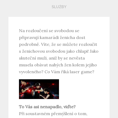
SLUŽBY
Na rozloučení se svobodou se
připravují kamarádi ženicha dost
podrobně. Víte, že se můžete rozloučit
s ženichovou svobodou jako chlapi! Jako
skuteční muži, aniž by se nevěsta
musela obávat nahých žen kolem jejího
vyvoleného? Co Vám říká
laser game
?
To Vás asi nenapadlo, viďte?
Při soustavném přemýšlení o tom,