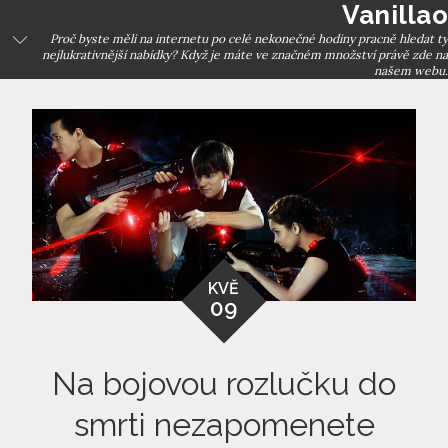
Vanillao
Skip
to
Proč byste měli na internetu po celé nekonečné hodiny pracně hledat ty
nejlukrativnější nabídky? Když je máte ve značném množství právě zde na
content
našem webu.
KVĚ
09
Na bojovou rozlučku do
smrti nezapomenete