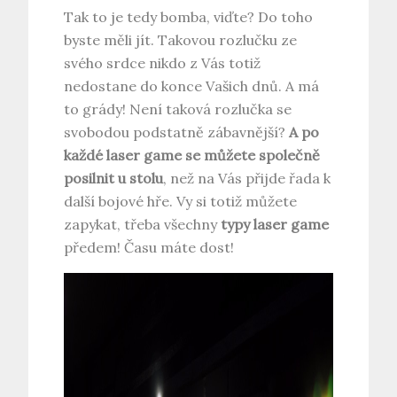
Tak to je tedy bomba, viďte? Do toho
byste měli jít. Takovou rozlučku ze
svého srdce nikdo z Vás totiž
nedostane do konce Vašich dnů. A má
to grády! Není taková rozlučka se
svobodou podstatně zábavnější?
A po
každé laser game se můžete společně
posilnit u stolu
, než na Vás přijde řada k
další bojové hře. Vy si totiž můžete
zapykat, třeba všechny
typy laser game
předem! Času máte dost!