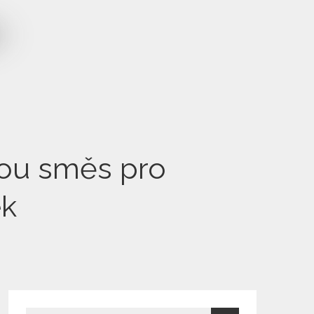
vou směs pro
ek