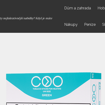
Dům a zahrada
Hob
y nejlukrativnější nabídky? Když je máte
Nákupy
Peníze
S