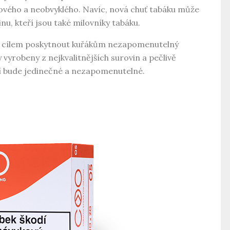
nového a neobvyklého. Navíc, nová chuť tabáku může
nu, kteří jsou také milovníky tabáku.
 s cílem poskytnout kuřákům nezapomenutelný
 vyrobeny z nejkvalitnějších surovin a pečlivě
ení bude jedinečné a nezapomenutelné.