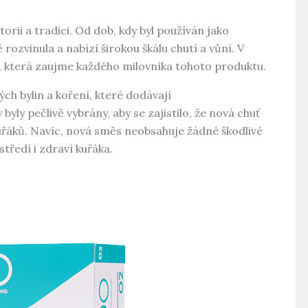
orii a tradici. Od dob, kdy byl používán jako
rozvinula a nabízí širokou škálu chutí a vůní. V
u, která zaujme každého milovníka tohoto produktu.
ch bylin a koření, které dodávají
yly pečlivě vybrány, aby se zajistilo, že nová chuť
uřáků. Navíc, nová směs neobsahuje žádné škodlivé
středí i zdraví kuřáka.