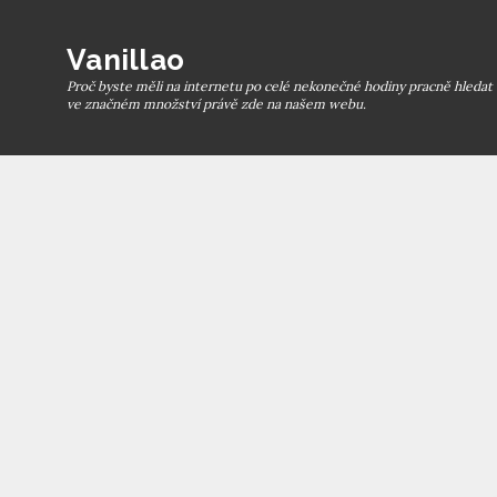
Skip
to
Vanillao
content
Proč byste měli na internetu po celé nekonečné hodiny pracně hledat t
ve značném množství právě zde na našem webu.