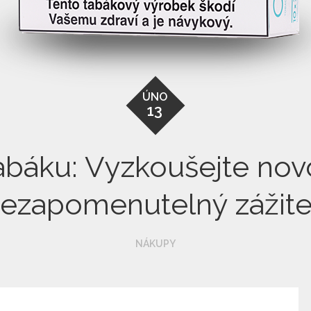
ÚNO
13
abáku: Vyzkoušejte no
ezapomenutelný zážit
NÁKUPY