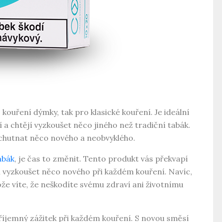
kouření dýmky, tak pro klasické kouření. Je ideální
ní a chtějí vyzkoušet něco jiného než tradiční tabák.
í ochutnat něco nového a neobvyklého.
abák
, je čas to změnit. Tento produkt vás překvapí
 vyzkoušet něco nového při každém kouření. Navíc,
že víte, že neškodíte svému zdraví ani životnímu
příjemný zážitek při každém kouření. S novou směsí