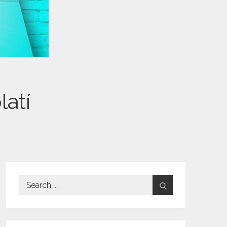
latí
Search
for: