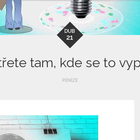
DUB
21
řete tam, kde se to vyp
PENÍZE