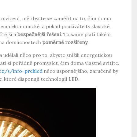
na svícení, měli byste se zaměřit na to, čím doma
rovna ekonomické, a pokud používáte ty klasické,
čtější a
bezpečnější řešení
. To samé platí také o
noha domácnostech
poměrně rozšířeny
.
a udělali něco pro to, abyste snížili energetickou
atí si pořádně promyslet, čím doma vlastně svítíte.
cz/s/info-prehled
něco úspornějšího, zaručeně by
e
, které disponují technologií LED.