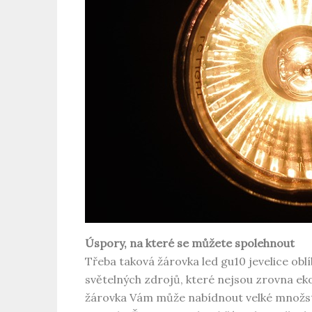
Úspory, na které se můžete spolehnout
Třeba taková žárovka
led gu10
jevelice ob
světelných zdrojů, které nejsou zrovna e
žárovka Vám může nabídnout velké množstv