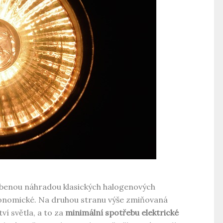
líbenou náhradou klasických halogenových
konomické. Na druhou stranu výše zmiňovaná
í světla, a to za
minimální spotřebu elektrické