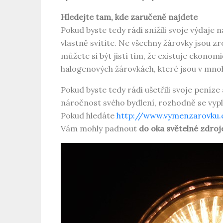
Hledejte tam, kde zaručeně najdete
Pokud byste tedy rádi snížili svoje výdaje 
vlastně svítíte. Ne všechny žárovky jsou z
můžete si být jistí tím, že existuje ekonomi
halogenových žárovkách, které jsou v m
Pokud byste tedy rádi ušetřili svoje peníze 
náročnost svého bydlení, rozhodně se vypl
Pokud hledáte
http://www.vymenzarovku.
Vám mohly padnout
do oka světelné zdroj