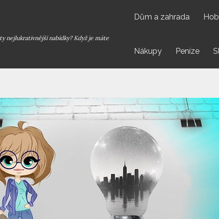
Dům a zahrada
Hob
y nejlukrativnější nabídky? Když je máte
Nákupy
Peníze
S