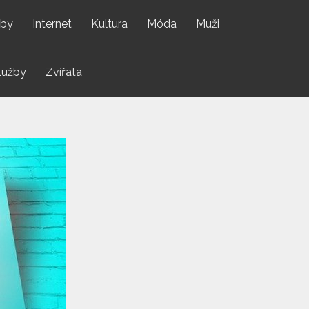
by
Internet
Kultura
Móda
Muži
lužby
Zvířata