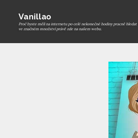
Skip
to
Vanillao
content
Proč byste měli na internetu po celé nekonečné hodiny pracně hledat t
ve značném množství právě zde na našem webu.