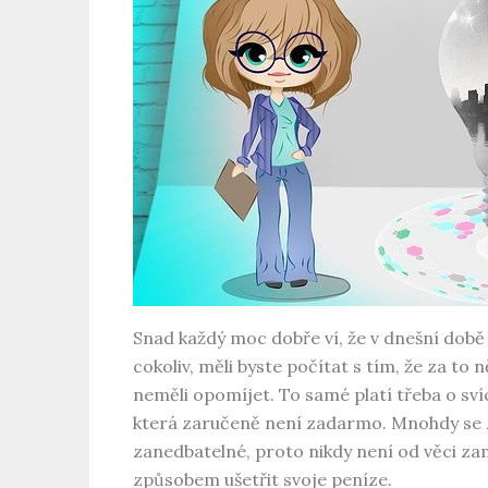
Snad každý moc dobře ví, že v dnešní době
cokoliv, měli byste počítat s tím, že za to 
neměli opomíjet. To samé platí třeba o sví
která zaručeně není zadarmo. Mnohdy se za
zanedbatelné, proto nikdy není od věci za
způsobem ušetřit svoje peníze.