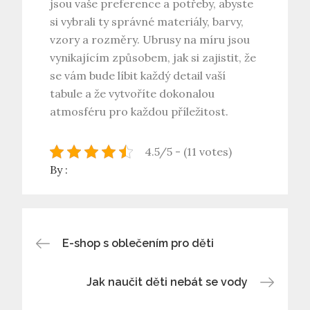
jsou vaše preference a potřeby, abyste
si vybrali ty správné materiály, barvy,
vzory a rozměry. Ubrusy na míru jsou
vynikajícím způsobem, jak si zajistit, že
se vám bude líbit každý detail vaší
tabule a že vytvoříte dokonalou
atmosféru pro každou příležitost.
4.5/5 - (11 votes)
By :
Navigace
E-shop s oblečením pro děti
pro
Jak naučit děti nebát se vody